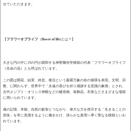
せていただきます。
【
フラワーオブライフ
（
flower of life
)とは？】
大きな円の中に19の円が調和する神聖幾何学模様の代表「フラワーオブライフ
（生命の花）とも呼ばれています。
この図は開花、結実、終息、復活という森羅万象の命の循環を表現。文明、宗
教、に関わらず、世界中で「永遠の喜びを祈り感謝する意識の象徴」とされ、
古代エジプト・オリシス神殿などの建造物、装飾品、衣装などさまざまな場面
に用いられています。
魂の記憶、本能、自然の叡智とつながり、偉大な力を啓示する「生きることの
意味」を常に意識するように働きかけ、清らかな真理へ導く聖なる模様といわ
れています。