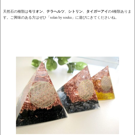
天然石の種類は
モリオン
、
テラへルツ
、
シトリン
、
タイガーアイ
の4種類ありま
す。ご興味のある方はぜひ「solan by souku」に遊びにきてくださいね。