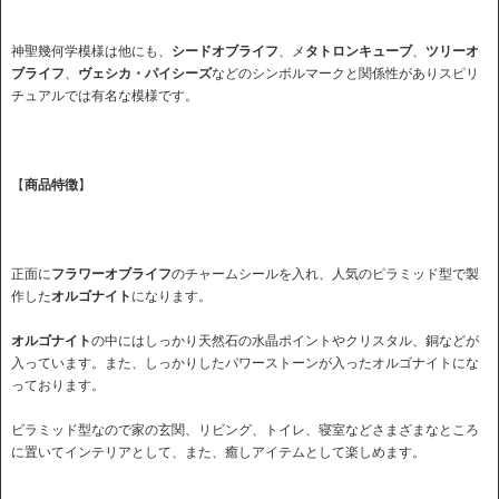
神聖幾何学模様は他にも、
シードオブライフ
、メ
タトロンキューブ
、
ツリーオ
ブライフ
、
ヴェシカ・パイシーズ
などのシンボルマークと関係性がありスピリ
チュアルでは有名な模様です。
【
商品特徴
】
正面に
フラワーオブライフ
のチャームシールを入れ、人気のピラミッド型で製
作した
オルゴナイト
になります。
オルゴナイト
の中にはしっかり天然石の水晶ポイントやクリスタル、銅などが
入っています。また、しっかりしたパワーストーンが入ったオルゴナイトにな
っております。
ビラミッド型なので家の玄関、リビング、トイレ、寝室などさまざまなところ
に置いてインテリアとして、また、癒しアイテムとして楽しめます。