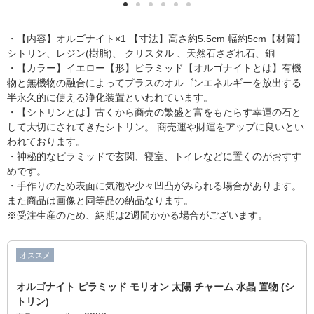
・【内容】オルゴナイト×1 【寸法】高さ約5.5cm 幅約5cm【材質】
シトリン、レジン(樹脂)、 クリスタル 、天然石さざれ石、銅
・【カラー】イエロー【形】ピラミッド【オルゴナイトとは】有機
物と無機物の融合によってプラスのオルゴンエネルギーを放出する
半永久的に使える浄化装置といわれています。
・【シトリンとは】古くから商売の繁盛と富をもたらす幸運の石と
して大切にされてきたシトリン。 商売運や財運をアップに良いとい
われております。
・神秘的なピラミッドで玄関、寝室、トイレなどに置くのがおすす
めです。
・手作りのため表面に気泡や少々凹凸がみられる場合があります。
また商品は画像と同等品の納品なります。
※受注生産のため、納期は2週間かかる場合がございます。
オススメ
オルゴナイト ピラミッド モリオン 太陽 チャーム 水晶 置物 (シ
トリン)